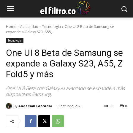
Home
Actualidad
Tecnología
One UI 8 Beta de Samsung se
expande a Galaxy S23, A55,...
Tecnología
One UI 8 Beta de Samsung se
expande a Galaxy S23, A55, Z
Fold5 y más
One UI 8 Beta con Galaxy AI avanzado se expande a más
dispositivos Samsung.
By
Anderson Labrador
19 octubre, 2025
38
0