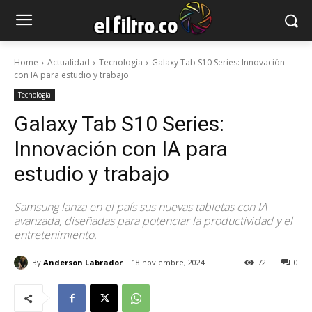
Home
Actualidad
Tecnología
Galaxy Tab S10 Series: Innovación
con IA para estudio y trabajo
Tecnología
Galaxy Tab S10 Series:
Innovación con IA para
estudio y trabajo
Samsung lanza en el país sus nuevas tabletas con IA
avanzada, diseñadas para potenciar la productividad y el
entretenimiento.
By
Anderson Labrador
18 noviembre, 2024
72
0