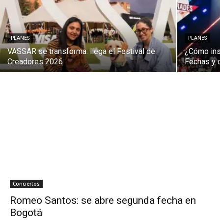
PLANES
PLANES
VASSAR se transforma: llega el Festival de
¿Cómo insc
Creadores 2026
Fechas y 
Conciertos
Romeo Santos: se abre segunda fecha en
Bogotá