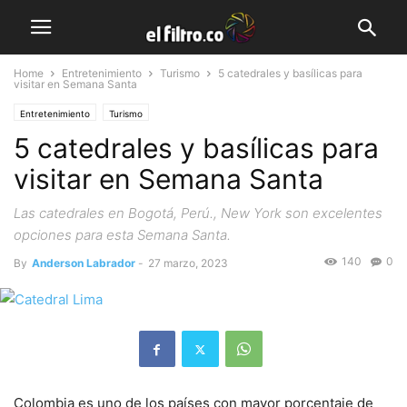
Home
Entretenimiento
Turismo
5 catedrales y basílicas para
visitar en Semana Santa
Entretenimiento
Turismo
5 catedrales y basílicas para
visitar en Semana Santa
Las catedrales en Bogotá, Perú., New York son excelentes
opciones para esta Semana Santa.
140
0
By
Anderson Labrador
-
27 marzo, 2023
Colombia es uno de los países con mayor porcentaje de