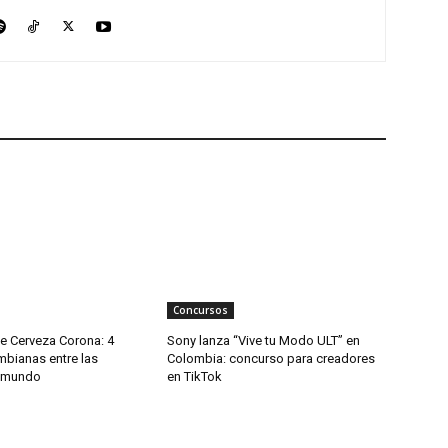
Concursos
e Cerveza Corona: 4
Sony lanza “Vive tu Modo ULT” en
mbianas entre las
Colombia: concurso para creadores
l mundo
en TikTok