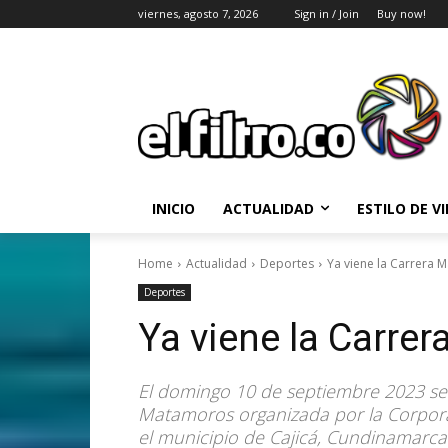
viernes, agosto 7, 2026
Sign in / Join
Buy now!
INICIO
ACTUALIDAD
ESTILO DE V
Home
Actualidad
Deportes
Ya viene la Carrera
Deportes
Ya viene la Carre
El domingo 10 de septiembre 2023 se r
Matamoros organizada por la Corpor
el municipio de Cajicá, Cundinamarca 