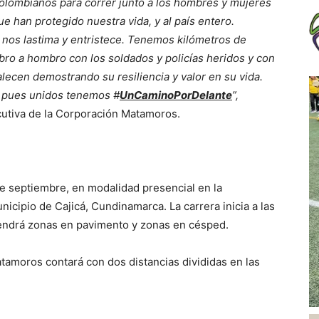
olombianos para correr junto a los hombres y mujeres
ue han protegido nuestra vida, y al país entero.
 nos lastima y entristece. Tenemos kilómetros de
ro a hombro con los soldados y policías heridos y con
alecen demostrando su resiliencia y valor en su vida.
, pues unidos tenemos #
UnCaminoPorDelante
”,
ecutiva de la Corporación Matamoros.
de septiembre, en modalidad presencial en la
icipio de Cajicá, Cundinamarca. La carrera inicia a las
tendrá zonas en pavimento y zonas en césped.
tamoros contará con dos distancias divididas en las