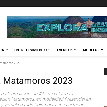
IDA
ENTRETENIMIENTO
EVENTOS
MODELOS
 Matamoros 2023
ra Matamoros 2023
ealizará la versión #15 de la Carrera
ación Matamoros, en modalidad Presencial en
y Virtual en todo Colombia y en el exterior.