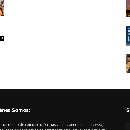
0
énes Somos:
S
s un medio de comunicación masivo independiente en la web,