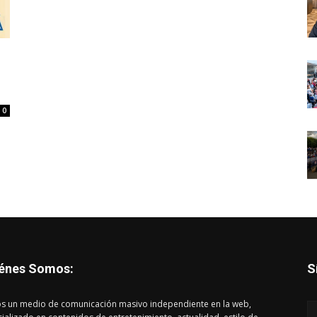
0
énes Somos:
S
s un medio de comunicación masivo independiente en la web,