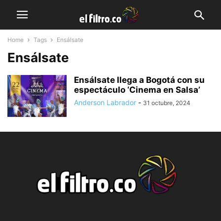
Home
Tags
Ensálsate
Ensálsate
Ensálsate llega a Bogotá con su
espectáculo ‘Cinema en Salsa’
Anderson Labrador
-
31 octubre, 2024