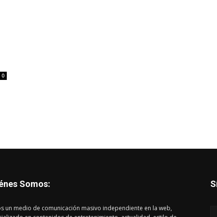
0
énes Somos:
S
s un medio de comunicación masivo independiente en la web,