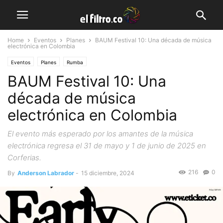
Home
Eventos
Planes
BAUM Festival 10: Una década de música
electrónica en Colombia
Eventos
Planes
Rumba
BAUM Festival 10: Una
década de música
electrónica en Colombia
El evento más esperado por los amantes de la música
electrónica regresa el 31 de mayo y 1 de junio de 2025 en
Corferias.
216
0
By
Anderson Labrador
-
15 diciembre, 2024